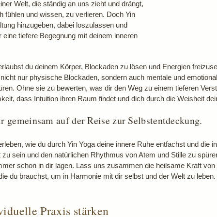
ner Welt, die ständig an uns zieht und drängt,
ch fühlen und wissen, zu verlieren. Doch Yin
altung hinzugeben, dabei loszulassen und
ür eine tiefere Begegnung mit deinem inneren
erlaubst du deinem Körper, Blockaden zu lösen und Energien freizuset
du nicht nur physische Blockaden, sondern auch mentale und emotionale
en. Ohne sie zu bewerten, was dir den Weg zu einem tieferen Verständ
it, dass Intuition ihren Raum findet und dich durch die Weisheit dein
r gemeinsam auf der Reise zur Selbstentdeckung.
leben, wie du durch Yin Yoga deine innere Ruhe entfachst und die intu
t zu sein und den natürlichen Rhythmus von Atem und Stille zu spüren. 
immer schon in dir lagen. Lass uns zusammen die heilsame Kraft von
ie du brauchst, um in Harmonie mit dir selbst und der Welt zu leben.
viduelle Praxis stärken