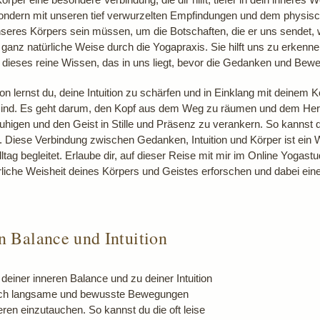
dern mit unseren tief verwurzelten Empfindungen und dem physisch
 unseres Körpers sein müssen, um die Botschaften, die er uns sendet,
auf ganz natürliche Weise durch die Yogapraxis. Sie hilft uns zu erken
 dieses reine Wissen, das in uns liegt, bevor die Gedanken und Bew
 lernst du, deine Intuition zu schärfen und in Einklang mit deinem Kö
ir sind. Es geht darum, den Kopf aus dem Weg zu räumen und dem H
ruhigen und den Geist in Stille und Präsenz zu verankern. So kannst
. Diese Verbindung zwischen Gedanken, Intuition und Körper ist ein 
ltag begleitet. Erlaube dir, auf dieser Reise mit mir im Online Yogas
liche Weisheit deines Körpers und Geistes erforschen und dabei ei
n Balance und Intuition
 deiner inneren Balance und zu deiner Intuition
 durch langsame und bewusste Bewegungen
nneren einzutauchen. So kannst du die oft leise