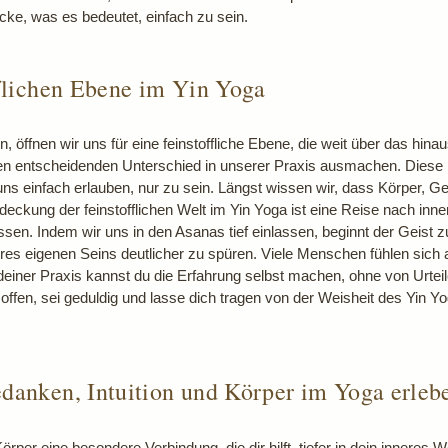
cke, was es bedeutet, einfach zu sein.
fflichen Ebene im Yin Yoga
öffnen wir uns für eine feinstoffliche Ebene, die weit über das hina
 den entscheidenden Unterschied in unserer Praxis ausmachen. Diese E
uns einfach erlauben, nur zu sein. Längst wissen wir, dass Körper, G
deckung der feinstofflichen Welt im Yin Yoga ist eine Reise nach innen
ssen. Indem wir uns in den Asanas tief einlassen, beginnt der Geist
res eigenen Seins deutlicher zu spüren. Viele Menschen fühlen sich
 deiner Praxis kannst du die Erfahrung selbst machen, ohne von Urteil
ffen, sei geduldig und lasse dich tragen von der Weisheit des Yin Y
danken, Intuition und Körper im Yoga erleb
rper eine besondere Verbindung, die dir hilft, tiefer in dein inneres