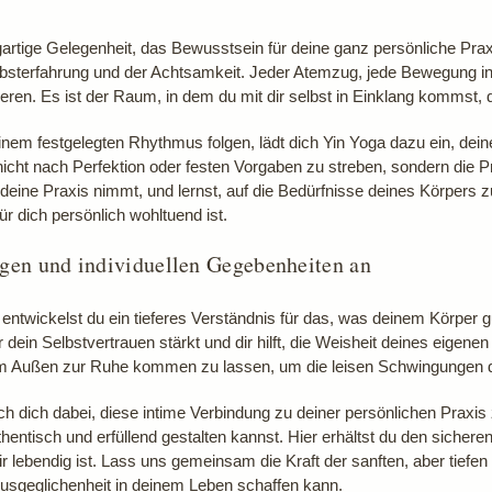
zigartige Gelegenheit, das Bewusstsein für deine ganz persönliche Prax
bsterfahrung und der Achtsamkeit. Jeder Atemzug, jede Bewegung in d
ren. Es ist der Raum, in dem du mit dir selbst in Einklang kommst, 
einem festgelegten Rhythmus folgen, lädt dich Yin Yoga dazu ein, d
nicht nach Perfektion oder festen Vorgaben zu streben, sondern die Pr
ine Praxis nimmt, und lernst, auf die Bedürfnisse deines Körpers z
r dich persönlich wohltuend ist.
gen und individuellen Gegebenheiten an
entwickelst du ein tieferes Verständnis für das, was deinem Körper gu
dein Selbstvertrauen stärkt und dir hilft, die Weisheit deines eigen
rm im Außen zur Ruhe kommen zu lassen, um die leisen Schwingungen 
ch dich dabei, diese intime Verbindung zu deiner persönlichen Praxi
entisch und erfüllend gestalten kannst. Hier erhältst du den sichere
r lebendig ist. Lass uns gemeinsam die Kraft der sanften, aber tiefen 
Ausgeglichenheit in deinem Leben schaffen kann.