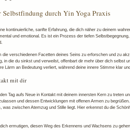
ur Selbstfindung durch Yin Yoga Praxis
ne kontinuierliche, sanfte Erfahrung, die dich näher zu deinem wahren 
mental und emotional. Es ist ein Prozess der tiefen Selbstbegegnung, 
d.
um die verschiedenen Facetten deines Seins zu erforschen und zu akz
, in die du sinkst und verweilst, offenbart dir mehr über dich selbst 
re Lärm an Bedeutung verliert, während deine innere Stimme klar und
akt mit dir
eden Tag aufs Neue in Kontakt mit deinem innersten Kern zu treten und
nzulassen und dessen Entwicklungen mit offenen Armen zu begrüßen.
, was zwischen Atemzug und Stille liegt. Hier erkennst du die Schönh
 dich ermutigen, diesen Weg des Erkennens und Wachsens zu gehen. 