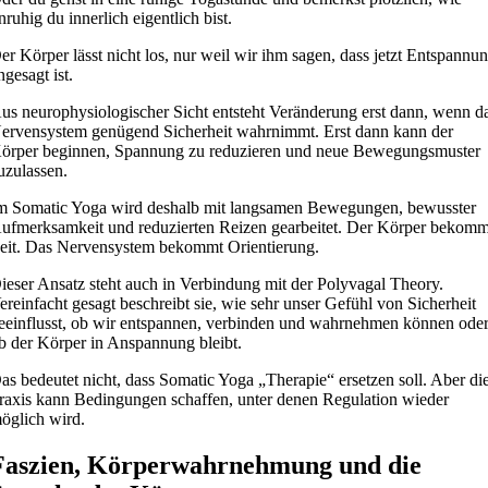
nruhig du innerlich eigentlich bist.
er Körper lässt nicht los, nur weil wir ihm sagen, dass jetzt Entspannu
ngesagt ist.
us neurophysiologischer Sicht entsteht Veränderung erst dann, wenn d
ervensystem genügend Sicherheit wahrnimmt. Erst dann kann der
örper beginnen, Spannung zu reduzieren und neue Bewegungsmuster
uzulassen.
m Somatic Yoga wird deshalb mit langsamen Bewegungen, bewusster
ufmerksamkeit und reduzierten Reizen gearbeitet. Der Körper bekomm
eit. Das Nervensystem bekommt Orientierung.
ieser Ansatz steht auch in Verbindung mit der Polyvagal Theory.
ereinfacht gesagt beschreibt sie, wie sehr unser Gefühl von Sicherheit
eeinflusst, ob wir entspannen, verbinden und wahrnehmen können ode
b der Körper in Anspannung bleibt.
as bedeutet nicht, dass Somatic Yoga „Therapie“ ersetzen soll. Aber di
raxis kann Bedingungen schaffen, unter denen Regulation wieder
öglich wird.
Faszien, Körperwahrnehmung und die