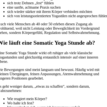
sich trotz Dehnen „fest“ fühlen
eine sanfte, achtsame Praxis suchen
sich wieder stärker mit ihrem Körper verbinden möchten
sich von leistungsorientierten Yogastilen nicht angesprochen fühle
uch viele Menschen ab 40 oder 50 erleben diesen Zugang als
ohltuend, weil nicht Leistung oder Beweglichkeit im Vordergrund
tehen, sondern Körpergefühl, Regulation und Selbstwahrnehmung.
Wie läuft eine Somatic Yoga Stunde ab?
ine Somatic Yoga Stunde wirkt oft ruhiger als viele klassische
ogastunden und gleichzeitig erstaunlich intensiv auf einer inneren
bene.
ie Bewegungen sind meist langsam und bewusst. Häufig wird mit
leinen Übergängen, feinen Anpassungen, Atemwahrnehmung und
ängeren Positionen gearbeitet.
s geht weniger darum, „etwas zu schaffen“, sondern darum,
ahrzunehmen:
Wie reagiert mein Körper?
Wo halte ich fest?