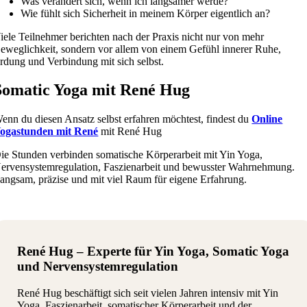
Was verändert sich, wenn ich langsamer werde?
Wie fühlt sich Sicherheit in meinem Körper eigentlich an?
iele Teilnehmer berichten nach der Praxis nicht nur von mehr
eweglichkeit, sondern vor allem von einem Gefühl innerer Ruhe,
rdung und Verbindung mit sich selbst.
Somatic Yoga mit René Hug
enn du diesen Ansatz selbst erfahren möchtest, findest du
Online
ogastunden mit René
mit René Hug
ie Stunden verbinden somatische Körperarbeit mit Yin Yoga,
ervensystemregulation, Faszienarbeit und bewusster Wahrnehmung.
angsam, präzise und mit viel Raum für eigene Erfahrung.
René Hug – Experte für Yin Yoga, Somatic Yoga
und Nervensystemregulation
René Hug beschäftigt sich seit vielen Jahren intensiv mit Yin
Yoga, Faszienarbeit, somatischer Körperarbeit und der