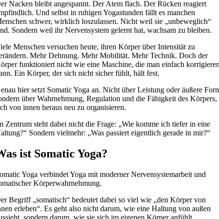
er Nacken bleibt angespannt. Der Atem flach. Der Rücken reagiert
mpfindlich. Und selbst in ruhigen Yogastunden fällt es manchen
enschen schwer, wirklich loszulassen. Nicht weil sie „unbeweglich“
ind. Sondern weil ihr Nervensystem gelernt hat, wachsam zu bleiben.
iele Menschen versuchen heute, ihren Körper über Intensität zu
erändern. Mehr Dehnung. Mehr Mobilität. Mehr Technik. Doch der
örper funktioniert nicht wie eine Maschine, die man einfach korrigiere
ann. Ein Körper, der sich nicht sicher fühlt, hält fest.
enau hier setzt Somatic Yoga an. Nicht über Leistung oder äußere For
ondern über Wahrnehmung, Regulation und die Fähigkeit des Körpers,
ich von innen heraus neu zu organisieren.
m Zentrum steht dabei nicht die Frage: „Wie komme ich tiefer in eine
altung?“ Sondern vielmehr: „Was passiert eigentlich gerade in mir?“
Was ist Somatic Yoga?
omatic Yoga verbindet Yoga mit moderner Nervensystemarbeit und
omatischer Körperwahrnehmung.
er Begriff „somatisch“ bedeutet dabei so viel wie „den Körper von
nnen erleben“. Es geht also nicht darum, wie eine Haltung von außen
ussieht, sondern darum, wie sie sich im eigenen Körper anfühlt.