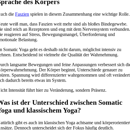
Sprache des Körpers
uch die
Faszien
spielen in diesem Zusammenhang eine wichtige Rolle.
eute weiß man, dass Faszien weit mehr sind als bloßes Bindegewebe.
ie sind reich an Rezeptoren und eng mit dem Nervensystem verbunden
ie reagieren auf Stress, Bewegungsmangel, Überforderung und
motionale Belastung.
m Somatic Yoga geht es deshalb nicht darum, möglichst intensiv zu
ehnen. Entscheidend ist vielmehr die Qualität der Wahrnehmung.
urch langsame Bewegungen und feine Anpassungen verbessert sich di
örperwahrnehmung. Der Körper beginnt, Unterschiede genauer zu
püren. Spannung wird differenzierter wahrgenommen und oft verändert
ich dadurch bereits etwas im System.
icht Intensität führt hier zu Veränderung, sondern Präsenz.
Was ist der Unterschied zwischen Somatic
Yoga und klassischem Yoga?
atürlich gibt es auch im klassischen Yoga achtsame und körperorientier
nsätze. Dennoch unterscheidet sich der Fokus häufig deutlich.