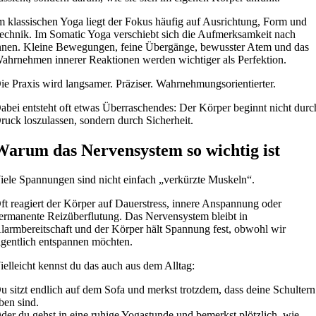
m klassischen Yoga liegt der Fokus häufig auf Ausrichtung, Form und
echnik. Im Somatic Yoga verschiebt sich die Aufmerksamkeit nach
nnen. Kleine Bewegungen, feine Übergänge, bewusster Atem und das
ahrnehmen innerer Reaktionen werden wichtiger als Perfektion.
ie Praxis wird langsamer. Präziser. Wahrnehmungsorientierter.
abei entsteht oft etwas Überraschendes: Der Körper beginnt nicht durc
ruck loszulassen, sondern durch Sicherheit.
Warum das Nervensystem so wichtig ist
iele Spannungen sind nicht einfach „verkürzte Muskeln“.
ft reagiert der Körper auf Dauerstress, innere Anspannung oder
ermanente Reizüberflutung. Das Nervensystem bleibt in
larmbereitschaft und der Körper hält Spannung fest, obwohl wir
igentlich entspannen möchten.
ielleicht kennst du das auch aus dem Alltag:
u sitzt endlich auf dem Sofa und merkst trotzdem, dass deine Schultern
ben sind.
der du gehst in eine ruhige Yogastunde und bemerkst plötzlich, wie