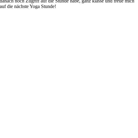
danach noch Zugriff auf die Stunde habe, ganz klasse und freue mich
auf die nächste Yoga Stunde!