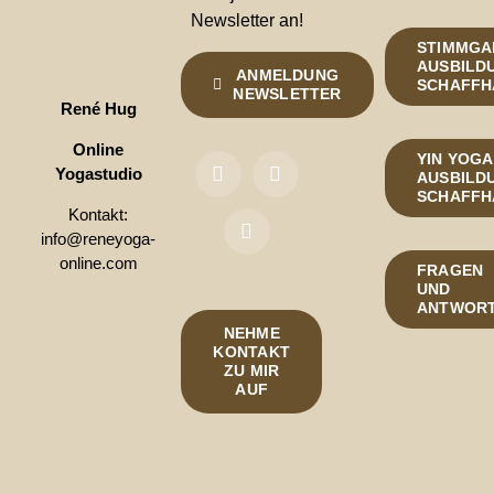
Newsletter an!
STIMMGA
AUSBILDU
ANMELDUNG
SCHAFFH
NEWSLETTER
René Hug
Online
YIN YOGA
Yogastudio
AUSBILDU
SCHAFFH
Kontakt:
info@reneyoga-
online.com
FRAGEN
UND
ANTWOR
NEHME
KONTAKT
ZU MIR
AUF