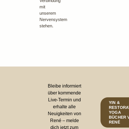
Verbindung
mit
unserem
Nervensystem
stehen.
Bleibe informiert
über kommende
Live-Termin und
YIN &
erhalte alle
RESTORA
YOGA
Neuigkeiten von
BÜCHER 
René – melde
RENÉ
dich jetzt zum