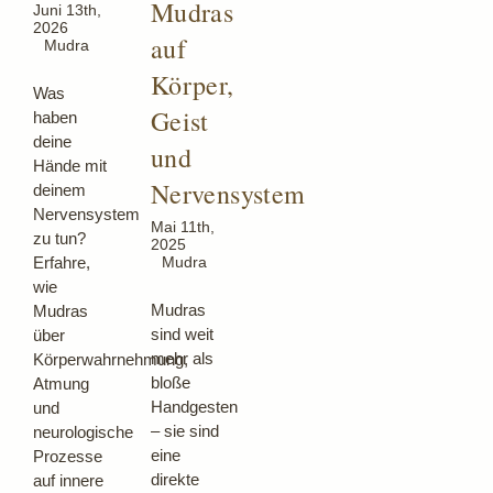
Mudras
Juni 13th,
Blog
2026
auf
Mudra
Körper,
Was
Geist
haben
deine
und
Hände mit
Nervensystem
deinem
Nervensystem
Mai 11th,
zu tun?
2025
Erfahre,
Mudra
wie
Mudras
Mudras
sind weit
über
mehr als
Körperwahrnehmung,
bloße
Atmung
Handgesten
und
– sie sind
neurologische
eine
Prozesse
direkte
auf innere