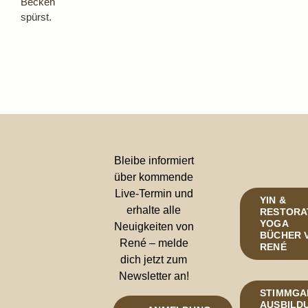
Becken
spürst.
Bleibe informiert
über kommende
Live-Termin und
YIN &
erhalte alle
RESTORA
YOGA
Neuigkeiten von
BÜCHER 
René – melde
RENÉ
dich jetzt zum
Newsletter an!
STIMMGA
AUSBILDU