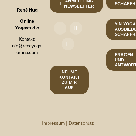
ANMELDUNG
SCHAFFH
NEWSLETTER
René Hug
Online
YIN YOGA
Yogastudio
AUSBILDU
SCHAFFH
Kontakt:
info@reneyoga-
online.com
FRAGEN
UND
ANTWOR
NEHME
KONTAKT
ZU MIR
AUF
Impressum
|
Datenschutz